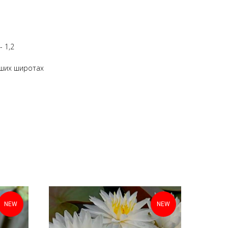
- 1,2
аших широтах
NEW
NEW