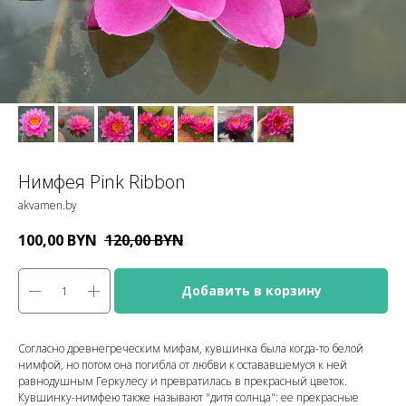
Нимфея Pink Ribbon
akvamen.by
100,00
BYN
120,00
BYN
Добавить в корзину
Согласно древнегреческим мифам, кувшинка была когда-то белой
нимфой, но потом она погибла от любви к остававшемуся к ней
равнодушным Геркулесу и превратилась в прекрасный цветок.
Кувшинку-нимфею также называют "дитя солнца": ее прекрасные