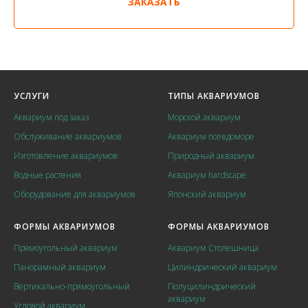
ЗАКАЗАТЬ
УСЛУГИ
ТИПЫ АКВАРИУМОВ
Аквариум под заказ
Морской аквариум
Обслуживание аквариумов
Аквариум псевдоморе
Изготовление аквариумов
Природный аквариум
Водные растения
Аквариум hardscape
Оборудование для аквариумов
Японский аквариум
ФОРМЫ АКВАРИУМОВ
ФОРМЫ АКВАРИУМОВ
Прямоугольный аквариум
Аквариум Столешница
Панорамный аквариум
Цилиндрический аквариум
Вертикально-прямоугольный
Полуцилиндрический
аквариум
Угловой аквариум