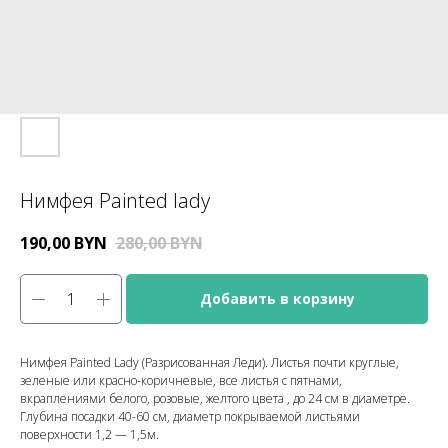
Нимфея Painted lady
190,00
BYN
280,00
BYN
Добавить в корзину
Нимфея Painted Lady (Разрисованная Леди). Листья почти круглые,
зеленые или красно-коричневые, все листья с пятнами,
вкраплениями белого, розовые, желтого цвета , до 24 см в диаметре.
Глубина посадки 40-60 см, диаметр покрываемой листьями
поверхности 1,2 — 1,5м.