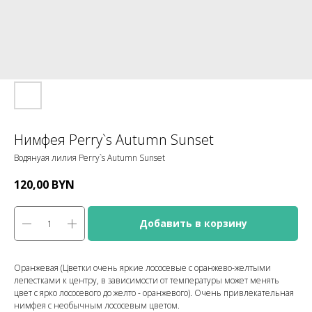
Нимфея Perry`s Autumn Sunset
Водянуая лилия Perry`s Autumn Sunset
120,00
BYN
Добавить в корзину
Оранжевая (Цветки очень яркие лососевые с оранжево-желтыми
лепестками к центру, в зависимости от температуры может менять
цвет с ярко лососевого до желто - оранжевого). Очень привлекательная
нимфея с необычным лососевым цветом
.