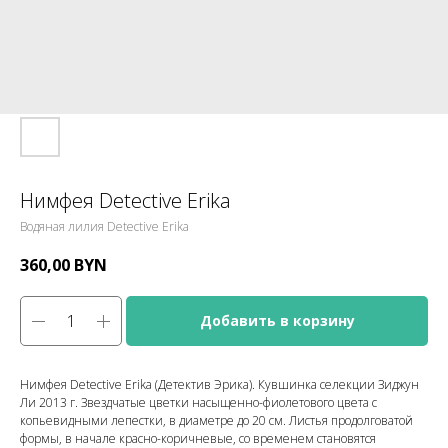
Нимфея Detective Erika
Водяная лилия Detective Erika
360,00
BYN
Добавить в корзину
Нимфея Detective Erika (Детектив Эрика). Кувшинка селекции Зиджун
Ли 2013 г. Звездчатые цветки насыщенно-фиолетового цвета с
копьевидными лепестки, в диаметре до 20 см. Листья продолговатой
формы, в начале красно-коричневые, со временем становятся