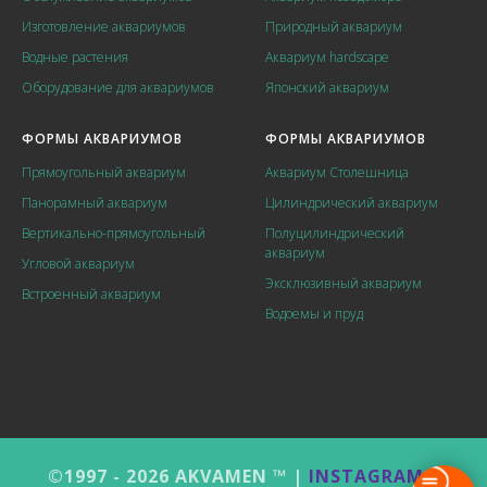
Изготовление аквариумов
Природный аквариум
Водные растения
Аквариум hardscape
Оборудование для аквариумов
Японский аквариум
ФОРМЫ АКВАРИУМОВ
ФОРМЫ АКВАРИУМОВ
Прямоугольный аквариум
Аквариум Столешница
Панорамный аквариум
Цилиндрический аквариум
Вертикально-прямоугольный
Полуцилиндрический
аквариум
Угловой аквариум
Эксклюзивный аквариум
Встроенный аквариум
Водоемы и пруд
©1997 - 2026 AKVAMEN ™ |
INSTAGRAM
|