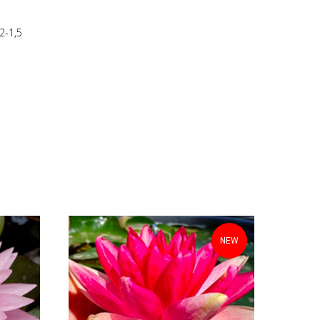
2-1,5
NEW