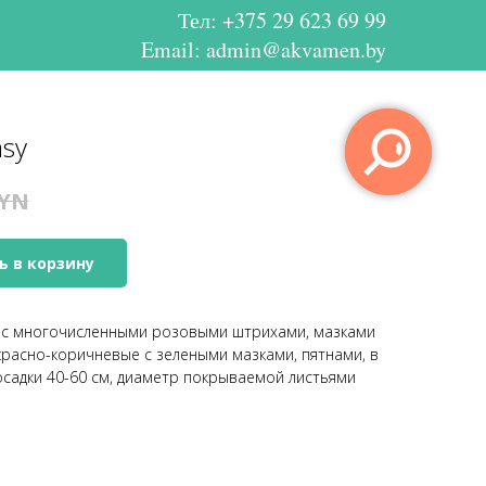
Тел:
+375 29 623 69 99
Email: admin@akvamen.by
asy
YN
ь в корзину
а c многочисленными розовыми штрихами, мазками
 красно-коричневые с зелеными мазками, пятнами, в
посадки 40-60 см, диаметр покрываемой листьями