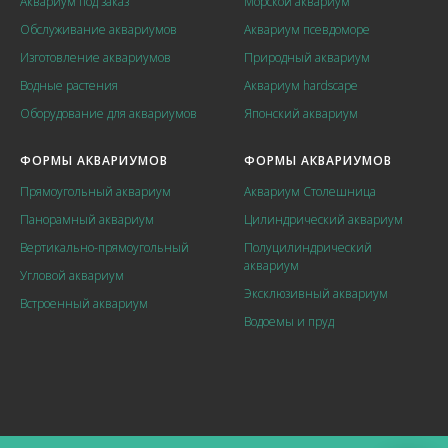
Аквариум под заказ
Морской аквариум
Обслуживание аквариумов
Аквариум псевдоморе
Изготовление аквариумов
Природный аквариум
Водные растения
Аквариум hardscape
Оборудование для аквариумов
Японский аквариум
ФОРМЫ АКВАРИУМОВ
ФОРМЫ АКВАРИУМОВ
Прямоугольный аквариум
Аквариум Столешница
Панорамный аквариум
Цилиндрический аквариум
Вертикально-прямоугольный
Полуцилиндрический
аквариум
Угловой аквариум
Эксклюзивный аквариум
Встроенный аквариум
Водоемы и пруд