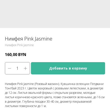
Нимфея Pink Jasmine
Нимфея Pink Jasmine
160,00
BYN
Добавить в корзину
Нимфея Pink Jasmine (Розовый жасмин). Кувшинка селекции Потджани
Тонгбай 2023 г. Цветок махровый с розовыми лепестками, в диаметре
до 12 см. Листья овальной формы с открытым разрезом, молодые
листья коричнево-красного цвета, позже становятся зелеными, до 16 см
в диаметре. Глубина посадки 30-40 см, диаметр покрываемой
листьями поверхности до 1 м.