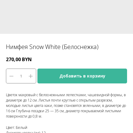
Нимфея Snow White (Белоснежка)
270,00
BYN
Добавить в корзину
Цветок махровый с белоснежными лепестками, чашевидной формы, в
диаметре до 12 см. Листья почти круглые с открытым разрезом,
молодые листья цвета хаки, позже становятся зелеными, в диаметре до
16 см Глубина посадки 25 — 35 см, диаметр покрываемой листьями
поверхности до 0,8 м.
Цвет: Белый
Диаметр цветка (см): 12