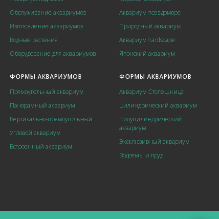
Обслуживание аквариумов
Аквариум псевдоморе
Изготовление аквариумов
Природный аквариум
Водные растения
Аквариум hardscape
Оборудование для аквариумов
Японский аквариум
ФОРМЫ АКВАРИУМОВ
ФОРМЫ АКВАРИУМОВ
Прямоугольный аквариум
Аквариум Столешница
Панорамный аквариум
Цилиндрический аквариум
Вертикально-прямоугольный
Полуцилиндрический
аквариум
Угловой аквариум
Эксклюзивный аквариум
Встроенный аквариум
Водоемы и пруд