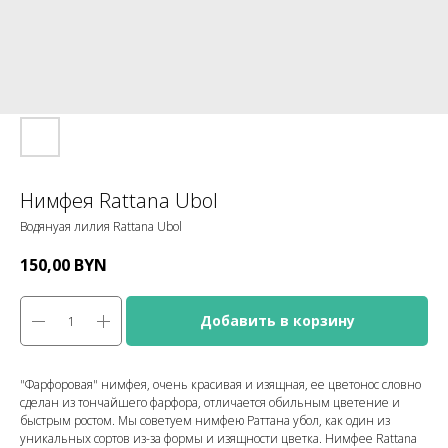
Нимфея Rattana Ubol
Водянуая лилия Rattana Ubol
150,00
BYN
Добавить в корзину
"Фарфоровая" нимфея, очень красивая и изящная, ее цветонос словно
сделан из тончайшего фарфора, отличается обильным цветение и
быстрым ростом. Мы советуем нимфею Раттана убол, как один из
уникальных сортов из-за формы и изящности цветка. Нимфее Rattana