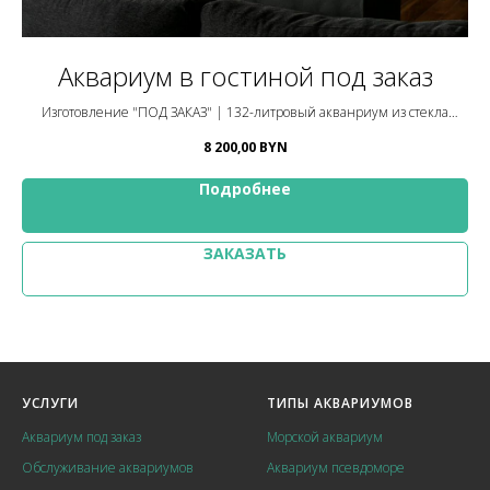
Аквариум в гостиной под заказ
 из
Изготовление "ПОД ЗАКАЗ" | 132-литровый акванриум из стекла
И
OptiWhite
8 200,00
BYN
Подробнее
ЗАКАЗАТЬ
УСЛУГИ
ТИПЫ АКВАРИУМОВ
Аквариум под заказ
Морской аквариум
Обслуживание аквариумов
Аквариум псевдоморе