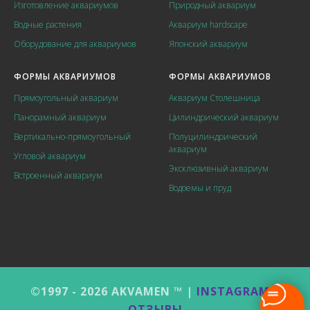
Изготовление аквариумов
Природный аквариум
Водные растения
Аквариум hardscape
Оборудование для аквариумов
Японский аквариум
ФОРМЫ АКВАРИУМОВ
ФОРМЫ АКВАРИУМОВ
Прямоугольный аквариум
Аквариум Столешница
Панорамный аквариум
Цилиндрический аквариум
Вертикально-прямоугольный
Полуцилиндрический
аквариум
Угловой аквариум
Эксклюзивный аквариум
Встроенный аквариум
Водоемы и пруд
©1997 - 2026 AKVAMEN ™ |
INSTAGRAM
|
ОТЗЫВЫ