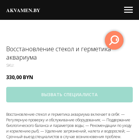
AKVAMEN.BY
Восстановление стекол и герметика
аквариума
SKU:
330,00
BYN
ВЫЗВАТЬ СПЕЦИАЛИСТА
Восстановление стекол и герметика аквариума включает в себя: —
Регулярную проверку и обслуживание оборудования; — Поддержание
биологического баланса и параметров воды; — Рекомендации по уходу
и кормлению рыб; — Удаление загрязнений, налета и водорослей; —
Срочный выезд специалистов в случае возникновения проблем.