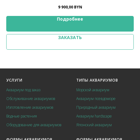
стекла OptiWhite
9 900,00
BYN
Подробнее
ЗАКАЗАТЬ
УСЛУГИ
ТИПЫ АКВАРИУМОВ
Аквариум под заказ
Морской аквариум
Обслуживание аквариумов
Аквариум псевдоморе
Изготовление аквариумов
Природный аквариум
Водные растения
Аквариум hardscape
Оборудование для аквариумов
Японский аквариум
ФОРМЫ АКВАРИУМОВ
ФОРМЫ АКВАРИУМОВ