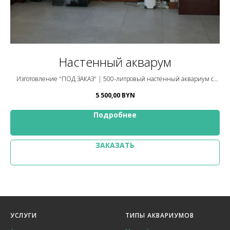
Настенный акварум
В
оме
Изготовление "ПОД ЗАКАЗ" | 500-литровый настенный аквариум с
Из
каплеотводом
5 500,00
BYN
Подробнее
ЗАКАЗАТЬ
УСЛУГИ
ТИПЫ АКВАРИУМОВ