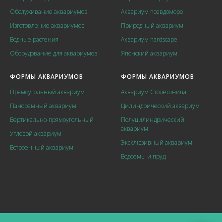
Обслуживание аквариумов
Аквариум псевдоморе
Изготовление аквариумов
Природный аквариум
Водные растения
Аквариум hardscape
Оборудование для аквариумов
Японский аквариум
ФОРМЫ АКВАРИУМОВ
ФОРМЫ АКВАРИУМОВ
Прямоугольный аквариум
Аквариум Столешница
Панорамный аквариум
Цилиндрический аквариум
Вертикально-прямоугольный
Полуцилиндрический
аквариум
Угловой аквариум
Эксклюзивный аквариум
Встроенный аквариум
Водоемы и пруд