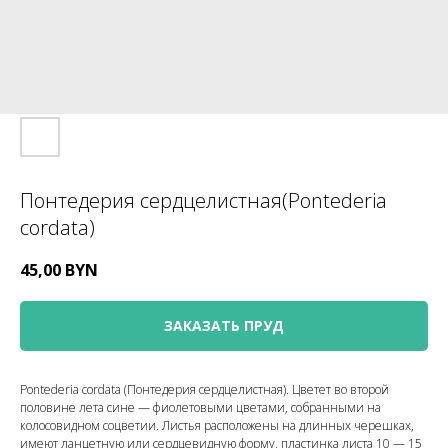
Понтедерия сердцелистная(Pontederia
cordata)
45,00
BYN
ЗАКАЗАТЬ ПРУД
Pontederia cordata (Понтедерия сердцелистная). Цветет во второй
половине лета сине — фиолетовыми цветами, собранными на
колосовидном соцветии. Листья расположены на длинных черешках,
имеют ланцетную или сердцевидную форму, пластинка листа 10 — 15