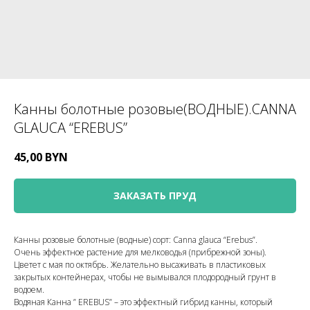
Канны болотные розовые(ВОДНЫЕ).CANNA
GLAUCA “EREBUS”
45,00
BYN
ЗАКАЗАТЬ ПРУД
Канны розовые болотные (водные) сорт: Canna glauca “Erebus”.
Очень эффектное растение для мелководья (прибрежной зоны).
Цветет с мая по октябрь. Желательно высаживать в пластиковых
закрытых контейнерах, чтобы не вымывался плодородный грунт в
водоем.
Водяная Канна ” EREBUS” – это эффектный гибрид канны, который