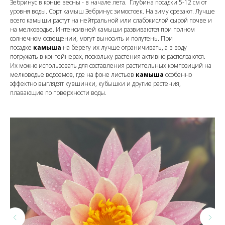
Зебринус в конце весны - в начале лета. Глубина посадки 5-12 см от
уровня воды. Сорт камыш Зебринус зимостоек. На зиму срезают. Лучше
всего камыши растут на нейтральной или слабокислой сырой почве и
на мелководье. Интенсивней камыши развиваются при полном
солнечном освещении, могут выносить и полутень. При
посадке
камыша
на берегу их лучше ограничивать, а в воду
погружать в контейнерах, поскольку растения активно расползаются.
Их можно использовать для составления растительных композиций на
мелководье водоемов, где на фоне листьев
камыша
особенно
эффектно выглядят кувшинки, кубышки и другие растения,
плавающие по поверхности воды.