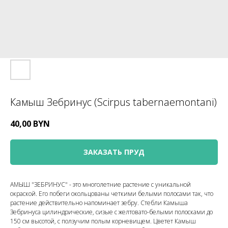
Камыш Зебринус (Scirpus tabernaemontani)
40,00
BYN
ЗАКАЗАТЬ ПРУД
АМЫШ "ЗЕБРИНУС" - это многолетние растение с уникальной
окраской. Его побеги окольцованы четкими белыми полосами так, что
растение действительно напоминает зебру. Стебли Камыша
Зебринуса цилиндрические, сизые с желтовато-белыми полосками до
150 см высотой, с ползучим полым корневищем. Цветет Камыш